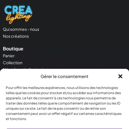
Qui sommes - nous
Nos créations
Boutique
Panier
Collection
Néon à partir d'un texte
Gérer le consentement
Néon à partir d'une image
Pour offrir les meilleures expériences, nous utilisons des technologies
Service Client
telles que les cookies pour stocker et/ou accéder aux informations des
Contactez - nous
appareils. Le fait de consentir à ces technologies nous permettra de
Conditions générales de vente
traiter des données telles que le comportement de navigation ou les ID
uniques sur ce site. Le fait de ne pas consentir ou de retirer son
Politique de cookies
consentement peut avoir un effet négatif sur certaines caractéristiques
et fonctions.
Contact