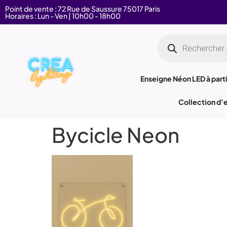
Point de vente : 72 Rue de Saussure 75017 Paris
Horaires : Lun - Ven | 10h00 - 18h00
Enseigne Néon LED à parti
Collection d’
Bycicle Neon