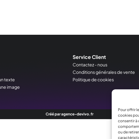
Service Client
Contactez - nous
Conditions générales de vente
un texte
Politique de cookies
'une image
Pour offrir 
Créé par agence-devivo.fr
cookies pou
consentir à 
comportement
ou de retire
caractéristi