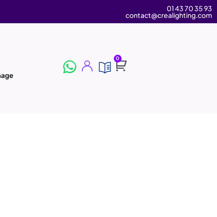
01 43 70 35 93
contact@crealighting.com
0
image