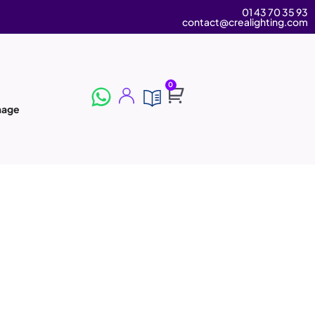
01 43 70 35 93
contact@crealighting.com
0
image