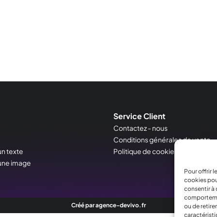
Service Client
Contactez - nous
Conditions générales de vente
un texte
Politique de cookies
'une image
Pour offrir 
cookies pou
consentir à 
comportement
Créé par agence-devivo.fr
ou de retire
caractéristi