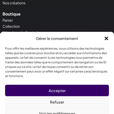
Nos créations
Boutique
Panier
Collection
Néon à partir d'un texte
Gérer le consentement
Néon à partir d'une image
Pour offrir les meilleures expériences, nous utilisons des technologies
Service Client
telles que les cookies pour stocker et/ou accéder aux informations des
Contactez - nous
appareils. Le fait de consentir à ces technologies nous permettra de
Conditions générales de vente
traiter des données telles que le comportement de navigation ou les ID
uniques sur ce site. Le fait de ne pas consentir ou de retirer son
Politique de cookies
consentement peut avoir un effet négatif sur certaines caractéristiques
et fonctions.
Contact
30 Rue Salneuve 75017 Paris
Accepter
09 78 81 07 04
contact@crealighting.com
Refuser
Lun - Ven | 10h00 - 18h00
Voir les préférences