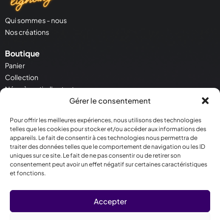
Qui sommes - nous
Nos créations
Boutique
Panier
Collection
Néon à partir d'un texte
Gérer le consentement
Néon à partir d'une image
Pour offrir les meilleures expériences, nous utilisons des technologies
Service Client
telles que les cookies pour stocker et/ou accéder aux informations des
Contactez - nous
appareils. Le fait de consentir à ces technologies nous permettra de
Conditions générales de vente
traiter des données telles que le comportement de navigation ou les ID
uniques sur ce site. Le fait de ne pas consentir ou de retirer son
Politique de cookies
consentement peut avoir un effet négatif sur certaines caractéristiques
et fonctions.
Contact
30 Rue Salneuve 75017 Paris
Accepter
09 78 81 07 04
contact@crealighting.com