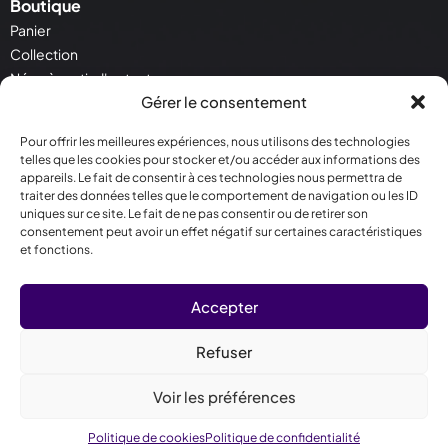
Boutique
Panier
Collection
Néon à partir d'un texte
Gérer le consentement
Néon à partir d'une image
Pour offrir les meilleures expériences, nous utilisons des technologies
Service Client
telles que les cookies pour stocker et/ou accéder aux informations des
Contactez - nous
appareils. Le fait de consentir à ces technologies nous permettra de
Conditions générales de vente
traiter des données telles que le comportement de navigation ou les ID
uniques sur ce site. Le fait de ne pas consentir ou de retirer son
Politique de cookies
consentement peut avoir un effet négatif sur certaines caractéristiques
et fonctions.
Contact
30 Rue Salneuve 75017 Paris
Accepter
09 78 81 07 04
contact@crealighting.com
Refuser
Lun - Ven | 10h00 - 18h00
Voir les préférences
Politique de cookies
Politique de confidentialité
Créé par agence-devivo.fr