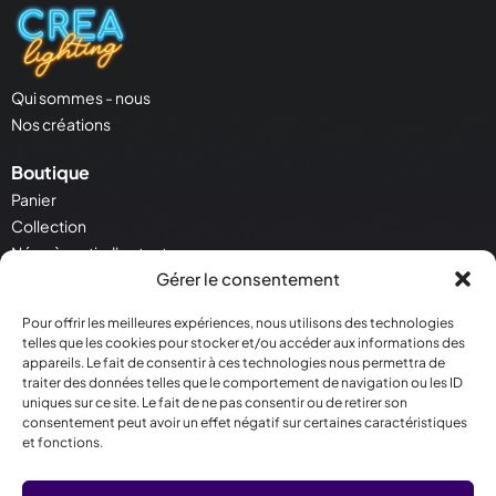
Qui sommes - nous
Nos créations
Boutique
Panier
Collection
Néon à partir d'un texte
Gérer le consentement
Néon à partir d'une image
Pour offrir les meilleures expériences, nous utilisons des technologies
Service Client
telles que les cookies pour stocker et/ou accéder aux informations des
Contactez - nous
appareils. Le fait de consentir à ces technologies nous permettra de
Conditions générales de vente
traiter des données telles que le comportement de navigation ou les ID
uniques sur ce site. Le fait de ne pas consentir ou de retirer son
Politique de cookies
consentement peut avoir un effet négatif sur certaines caractéristiques
et fonctions.
Contact
30 Rue Salneuve 75017 Paris