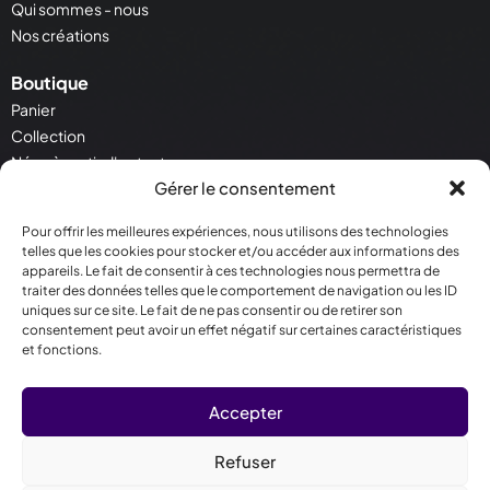
Qui sommes - nous
Nos créations
Boutique
Panier
Collection
Néon à partir d'un texte
Gérer le consentement
Néon à partir d'une image
Pour offrir les meilleures expériences, nous utilisons des technologies
Service Client
telles que les cookies pour stocker et/ou accéder aux informations des
Contactez - nous
appareils. Le fait de consentir à ces technologies nous permettra de
Conditions générales de vente
traiter des données telles que le comportement de navigation ou les ID
uniques sur ce site. Le fait de ne pas consentir ou de retirer son
Politique de cookies
consentement peut avoir un effet négatif sur certaines caractéristiques
et fonctions.
Contact
30 Rue Salneuve 75017 Paris
Accepter
09 78 81 07 04
contact@crealighting.com
Refuser
Lun - Ven | 10h00 - 18h00