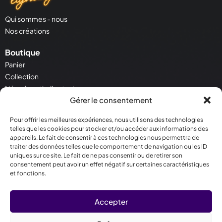
Qui sommes - nous
Nos créations
Boutique
Panier
Collection
Néon à partir d'un texte
Gérer le consentement
Néon à partir d'une image
Pour offrir les meilleures expériences, nous utilisons des technologies
Service Client
telles que les cookies pour stocker et/ou accéder aux informations des
Contactez - nous
appareils. Le fait de consentir à ces technologies nous permettra de
Conditions générales de vente
traiter des données telles que le comportement de navigation ou les ID
uniques sur ce site. Le fait de ne pas consentir ou de retirer son
Politique de cookies
consentement peut avoir un effet négatif sur certaines caractéristiques
et fonctions.
Contact
30 Rue Salneuve 75017 Paris
Accepter
09 78 81 07 04
contact@crealighting.com